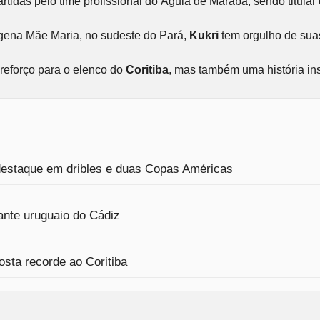
artidas pelo time profissional do Águia de Marabá, sendo titul
dígena Mãe Maria, no sudeste do Pará,
Kukri
tem orgulho de suas
reforço para o elenco do
Coritiba
, mas também uma história ins
 destaque em dribles e duas Copas Américas
ante uruguaio do Cádiz
sta recorde ao Coritiba