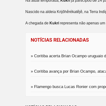
Na atual temporada,
Kukri
já participou de 24 p
Nascido na aldeia Krijõhêrékatêjê, na Terra In
A chegada de
Kukri
representa não apenas um 
NOTÍCIAS RELACIONADAS
» Coritiba acerta Brian Ocampo uruguaio
» Coritiba avança por Brian Ocampo, atac
» Flamengo busca Lucas Ronier com propo