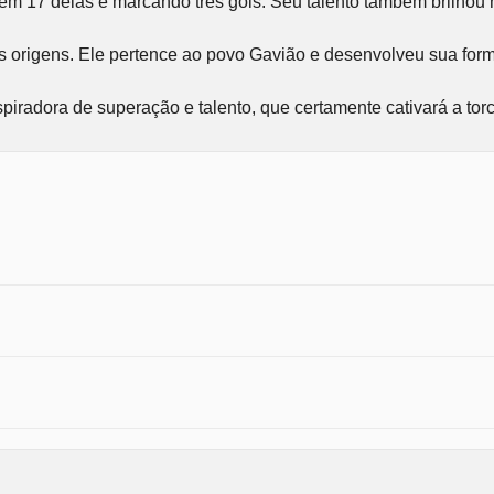
ar em 17 delas e marcando três gols. Seu talento também brilh
 origens. Ele pertence ao povo Gavião e desenvolveu sua formaç
piradora de superação e talento, que certamente cativará a torc