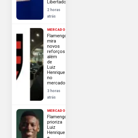
Libertadores
2 horas
atrás
MERCADO
Flamengo
mira
novos
reforços
além
de
Luiz
Henrique
no
mercado
3 horas
atrás
MERCADO
Flamengo
prioriza
Luiz
Henrique
e