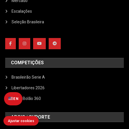
Mercado
Escalações
Seleção Brasileira
COMPETIÇÕES
Brasileirão Serie A
Libertadores 2026
Mega Bolão 360
EN
APOIO | SUPORTE
Ajustar cookies