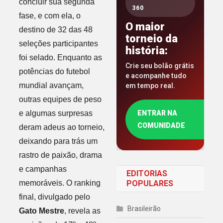
concluir sua segunda
360
fase, e com ela, o
O maior
destino de 32 das 48
torneio da
seleções participantes
história:
foi selado. Enquanto as
Crie seu bolão grátis
potências do futebol
e acompanhe tudo
mundial avançam,
em tempo real.
outras equipes de peso
e algumas surpresas
ENTRAR NA
COMUNIDADE
deram adeus ao torneio,
deixando para trás um
rastro de paixão, drama
e campanhas
EDITORIAS
memoráveis. O ranking
POPULARES
final, divulgado pelo
Brasileirão
Gato Mestre
, revela as