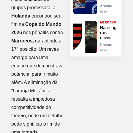
Lucho
2 horas
grupos promissora, a
Rodríguez
atrás
define
Holanda
encontrou seu
confronto
MERCADO
fim na
Copa do Mundo
contra
Flamengo
Flamengo
2026
nos pênaltis contra
mira
como
novos
final
Marrocos
, garantindo a
reforços
antecipada
3 horas
além de
17ª posição. Um revés
da
atrás
Luiz
Libertadores
amargo para uma
Henrique
no
equipe que demonstrava
mercado
potencial para ir muito
além. A eliminação da
“Laranja Mecânica”
ressalta a impiedosa
competitividade do
torneio, onde um detalhe
pode significar o fim de
uma jornada.