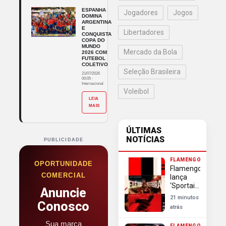
ESPANHA
Jogadores
Jogos
DOMINA
ARGENTINA
E
Libertadores
CONQUISTA
COPA DO
MUNDO
Mercado da Bola
2026 COM
FUTEBOL
COLETIVO
Seleção Brasileira
21/07/2026
00:05
·
Internacional
Voleibol
LEIA
MAIS
ÚLTIMAS
NOTÍCIAS
PUBLICIDADE
FLAMENGO
OPORTUNIDADE
Flamengo
COMERCIAL
lança
‘Sportainment’
Anuncie
e
21 minutos
moderniza
Conosco
atrás
marca e
negócios
Sua marca
FLAMENGO