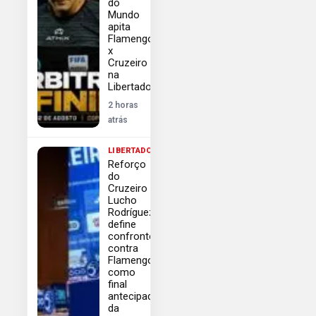
do
Mundo
apita
Flamengo
x
Cruzeiro
na
Libertadores
2 horas
atrás
LIBERTADORES
Reforço
do
Cruzeiro
Lucho
Rodríguez
define
confronto
contra
Flamengo
como
final
antecipada
da