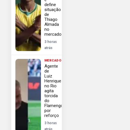
define
situação
de
Thiago
Almada
no
mercado
3 horas
atrás
MERCADO
Agente
de
Luiz
Henrique
no Rio
agita
torcida
do
Flamengo
por
reforço
3 horas
atrás