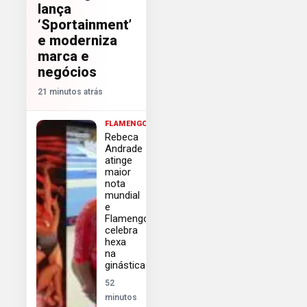
lança
‘Sportainment’
e moderniza
marca e
negócios
21 minutos atrás
FLAMENGO
Rebeca
Andrade
atinge
maior
nota
mundial
e
Flamengo
celebra
hexa
na
ginástica
52
minutos