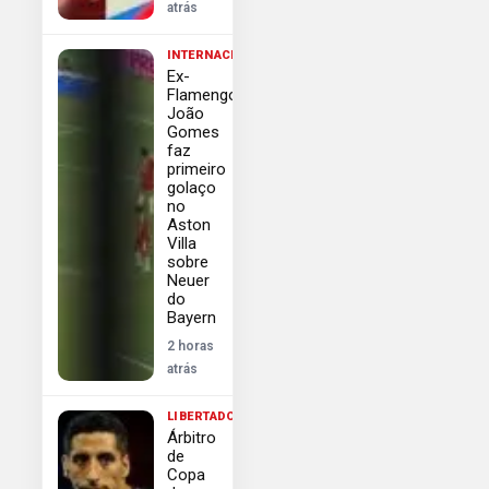
atrás
INTERNACIONAL
Ex-
Flamengo
João
Gomes
faz
primeiro
golaço
no
Aston
Villa
sobre
Neuer
do
Bayern
2 horas
atrás
LIBERTADORES
Árbitro
de
Copa