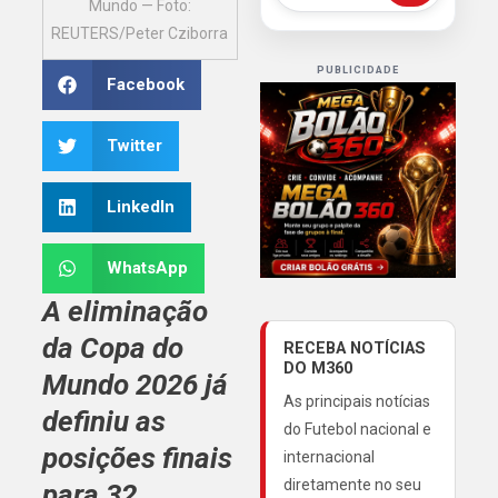
Mundo — Foto:
REUTERS/Peter Cziborra
PUBLICIDADE
Facebook
Twitter
LinkedIn
WhatsApp
A eliminação
da Copa do
RECEBA NOTÍCIAS
DO M360
Mundo 2026 já
As principais notícias
definiu as
do Futebol nacional e
posições finais
internacional
diretamente no seu
para 32