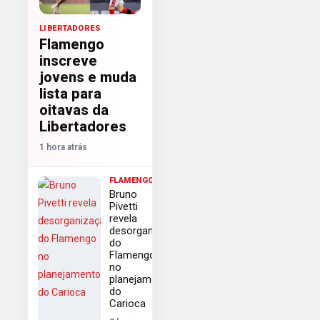
LIBERTADORES
Flamengo
inscreve
jovens e muda
lista para
oitavas da
Libertadores
1 hora atrás
FLAMENGO
Bruno
Pivetti
revela
desorganização
do
Flamengo
no
planejamento
do
Carioca