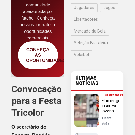
comunidade
Jogadores
Jogos
apaixonada por
futebol. Conheça
Libertadores
nossos formatos e
oportunidades
Mercado da Bola
comerciais.
Seleção Brasileira
CONHEÇA
Voleibol
AS
OPORTUNIDADES
ÚLTIMAS
NOTÍCIAS
Convocação
LIBERTADORES
para a Festa
Flamengo
inscreve
Tricolor
jovens e
muda
1 hora
lista para
atrás
oitavas
O secretário do
da