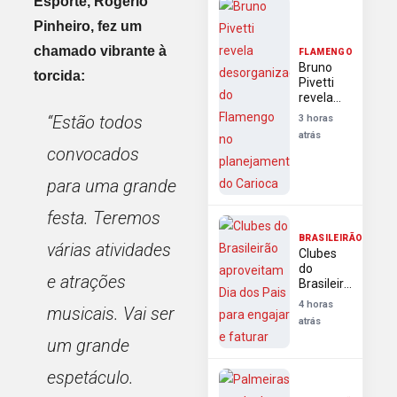
Esporte, Rogério
Libertadores
Pinheiro, fez um
chamado vibrante à
FLAMENGO
Bruno
torcida:
Pivetti
revela
desorganização
“Estão todos
3 horas
do
atrás
Flamengo
convocados
no
planejamento
para uma grande
do
Carioca
festa. Teremos
BRASILEIRÃO
várias atividades
Clubes
do
e atrações
Brasileirão
aproveitam
4 horas
musicais. Vai ser
Dia dos
atrás
Pais para
um grande
engajar e
faturar
espetáculo.