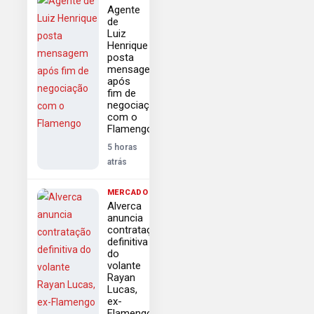
Agente
de
Luiz
Henrique
posta
mensagem
após
fim de
negociação
com o
Flamengo
5 horas
atrás
MERCADO
Alverca
anuncia
contratação
definitiva
do
volante
Rayan
Lucas,
ex-
Flamengo