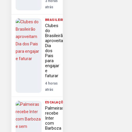
3 horas
atrás
BRASILEIRÃO
Clubes
do
Brasileirão
aproveitam
Dia
dos
Pais
para
engajar
e
faturar
4 horas
atrás
ESCALAÇÕES
Palmeiras
recebe
Inter
com
Barboza