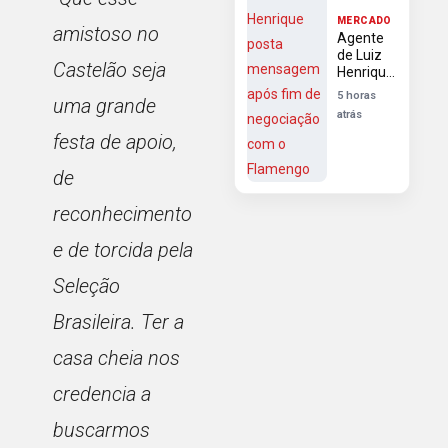
MERCADO
amistoso no
Agente
de Luiz
Castelão seja
Henrique
posta
5 horas
uma grande
mensagem
atrás
após fim
festa de apoio,
de
negociação
com o
de
Flamengo
reconhecimento
e de torcida pela
Seleção
Brasileira. Ter a
casa cheia nos
credencia a
buscarmos