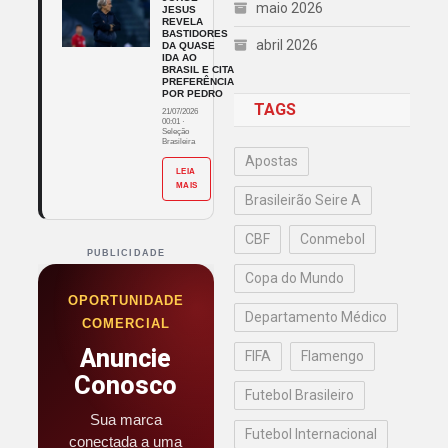
maio 2026
JESUS
REVELA
BASTIDORES
abril 2026
DA QUASE
IDA AO
BRASIL E CITA
PREFERÊNCIA
POR PEDRO
TAGS
21/07/2026
00:01
·
Seleção
Brasileira
Apostas
LEIA
MAIS
Brasileirão Seire A
CBF
Conmebol
PUBLICIDADE
Copa do Mundo
OPORTUNIDADE
Departamento Médico
COMERCIAL
Anuncie
FIFA
Flamengo
Conosco
Futebol Brasileiro
Sua marca
Futebol Internacional
conectada a uma