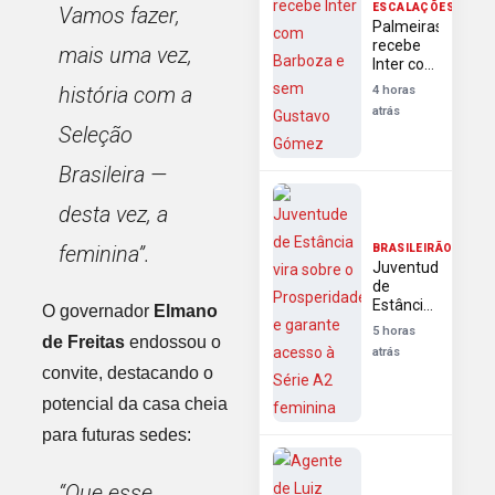
ESCALAÇÕES
Vamos fazer,
Palmeiras
recebe
mais uma vez,
Inter com
Barboza
história com a
4 horas
e sem
atrás
Gustavo
Seleção
Gómez
Brasileira —
desta vez, a
feminina”.
BRASILEIRÃO
Juventude
de
Estância
O governador
Elmano
vira
5 horas
de Freitas
endossou o
sobre o
atrás
Prosperidade
convite, destacando o
e
garante
potencial da casa cheia
acesso à
para futuras sedes:
Série A2
feminina
“Que esse