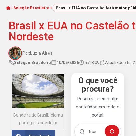
Seleção Brasileira
Brasil x EUA no Castelão terá maior púb
Início
Brasil x EUA no Castelão t
Nordeste
Por:
Luzia Aires
Seleção Brasileira
10/06/2026
às
13:09
Atualizado há 
O que você
procura?
Pesquise e encontre
conteúdos em todo o
portal.
Bandeira do Brasil, idioma
português brasileiro
Buscar no Mengão 360
Buscar