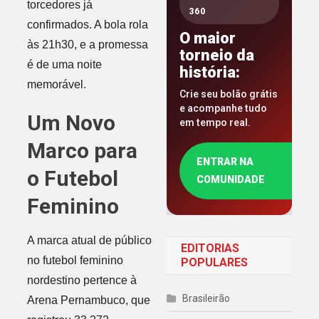
torcedores já
360
confirmados. A bola rola
O maior
às 21h30, e a promessa
torneio da
é de uma noite
história:
memorável.
Crie seu bolão grátis
e acompanhe tudo
Um Novo
em tempo real.
Marco para
ENTRAR NA
o Futebol
COMUNIDADE
Feminino
A marca atual de público
EDITORIAS
no futebol feminino
POPULARES
nordestino pertence à
Brasileirão
Arena Pernambuco, que