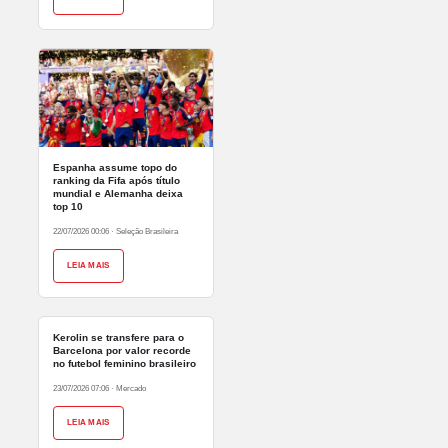
Espanha assume topo do
ranking da Fifa após título
mundial e Alemanha deixa
top 10
22/07/2026 00:06
·
Seleção Brasileira
LEIA MAIS
Kerolin se transfere para o
Barcelona por valor recorde
no futebol feminino brasileiro
23/07/2026 07:06
·
Mercado
LEIA MAIS