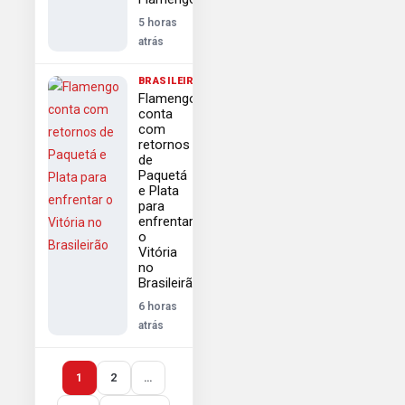
5 horas
atrás
BRASILEIRÃO
Flamengo
conta
com
retornos
de
Paquetá
e Plata
para
enfrentar
o
Vitória
no
Brasileirão
6 horas
atrás
1
2
…