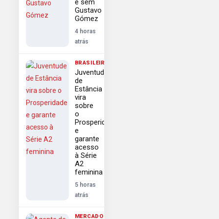
e sem
Gustavo
Gómez
4 horas
atrás
BRASILEIRÃO
Juventude
de
Estância
vira
sobre
o
Prosperidade
e
garante
acesso
à Série
A2
feminina
5 horas
atrás
MERCADO