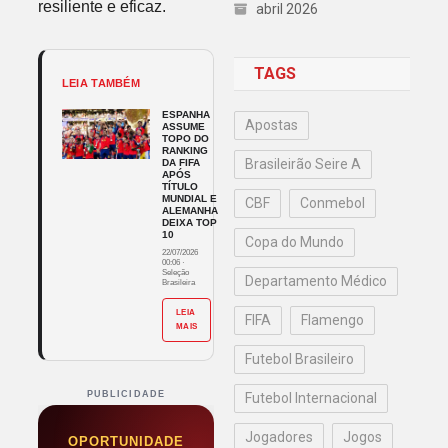
resiliente e eficaz.
abril 2026
TAGS
LEIA TAMBÉM
ESPANHA
Apostas
ASSUME
TOPO DO
RANKING
Brasileirão Seire A
DA FIFA
APÓS
TÍTULO
MUNDIAL E
CBF
Conmebol
ALEMANHA
DEIXA TOP
10
Copa do Mundo
22/07/2026
00:06
·
Seleção
Departamento Médico
Brasileira
LEIA
FIFA
Flamengo
MAIS
Futebol Brasileiro
PUBLICIDADE
Futebol Internacional
Jogadores
Jogos
OPORTUNIDADE