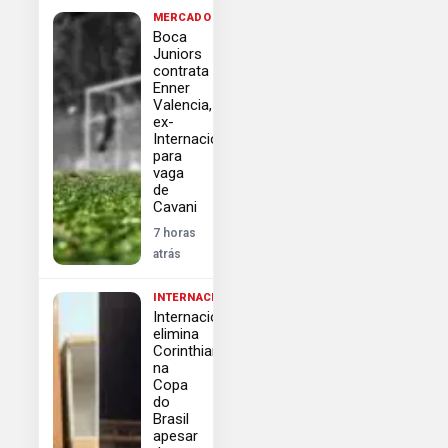
MERCADO
Boca
Juniors
contrata
Enner
Valencia,
ex-
Internacional,
para
vaga
de
Cavani
7 horas
atrás
INTERNACIONAL
Internacional
elimina
Corinthians
na
Copa
do
Brasil
apesar