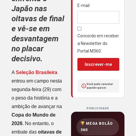
E-mail
Japão
nas
oitavas de final
e vê-se em
Concordo em receber
desvantagem
a Newsletter do
no placar
Portal M360.
decisivo.
Inscrever-me
A
Seleção Brasileira
entrou em campo nesta
Você pode cancelar
quando quiser.
segunda-feira (29) com
o peso da história e a
ambição de avançar na
PUBLICIDADE
Copa do Mundo de
2026
. No entanto, o
MEGA BOLÃO
360
embate das
oitavas de