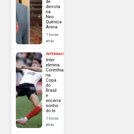
de
derrota
na
Neo
Química
Arena
7 horas
atrás
INTERNACIONAL
Inter
elimina
Corinthians
na
Copa
do
Brasil
e
encerra
sonho
do bi
7 horas
atrás