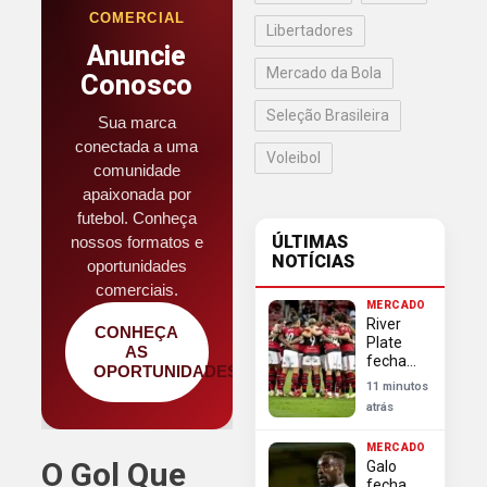
COMERCIAL
Libertadores
Anuncie
Mercado da Bola
Conosco
Seleção Brasileira
Sua marca
conectada a uma
Voleibol
comunidade
apaixonada por
futebol. Conheça
ÚLTIMAS
nossos formatos e
NOTÍCIAS
oportunidades
comerciais.
MERCADO
River
CONHEÇA
Plate
AS
fecha
OPORTUNIDADES
com
11 minutos
Almada
atrás
e frustra
Flamengo
MERCADO
no
O Gol Que
Galo
mercado
fecha