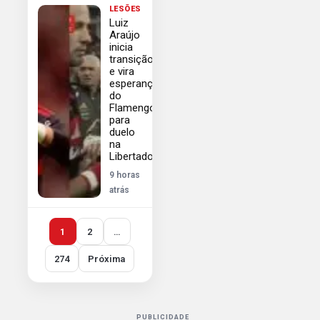
LESÕES
Luiz
Araújo
inicia
transição
e vira
esperança
do
Flamengo
para
duelo
na
Libertadores
9 horas
atrás
1
2
…
274
Próxima
PUBLICIDADE