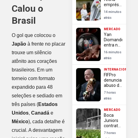
empréstimo
Calou o
de
14 minutos
volante
Brasil
atrás
colombiano
com
MERCADO
passagem
Yan
O gol que colocou o
por Copa
Diomande
do
Japão
à frente no placar
entra no
Mundo
top 10 de
trouxe um silêncio
16 minutos
transferências
atrás
mais
atônito aos corações
caras da
brasileiros. Em um
INTERNACIONAL
história
FIFPro
torneio com formato
denuncia
abuso de
expandido para 48
poder da
7 horas
seleções e sediado em
Fifa em
atrás
escândalo
três países (
Estados
da Copa
MERCADO
Unidos
,
Canadá
e
Boca
Juniors
México
), cada detalhe é
contrata
crucial. A desvantagem
Enner
7 horas
Valencia,