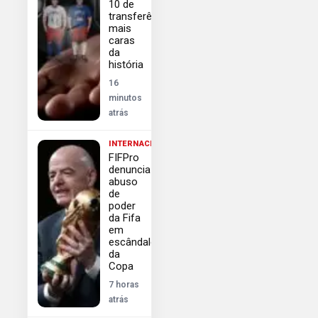
10 de
transferências
mais
caras
da
história
16
minutos
atrás
INTERNACIONAL
FIFPro
denuncia
abuso
de
poder
da Fifa
em
escândalo
da
Copa
7 horas
atrás