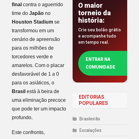
O maior
final
contra o aguerrido
torneio da
time do
Japão
no
história:
Houston Stadium
se
Crie seu bolão grátis
transformou em um
e acompanhe tudo
cenário de apreensão
em tempo real.
para os milhões de
torcedores verde e
ENTRAR NA
amarelos. Com o placar
COMUNIDADE
desfavorável de 1 a 0
para os asiáticos, o
Brasil
está à beira de
EDITORIAS
uma eliminação precoce
POPULARES
que pode ter um impacto
profundo.
Brasileirão
Escalações
Este confronto,