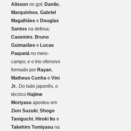
Alisson
no gol;
Danilo
,
Marquinhos
,
Gabriel
Magalhães
e
Douglas
Santos
na defesa;
Casemiro
,
Bruno
Guimarães
e
Lucas
Paquetá
no meio-
campo; e o trio ofensivo
formado por
Rayan
,
Matheus Cunha
e
Vini
Jr.
. Do lado japonês, o
técnico
Hajime
Moriyasu
apostou em
Zion Suzuki
;
Shogo
Taniguchi
,
Hiroki Ito
e
Takehiro Tomiyasu
na