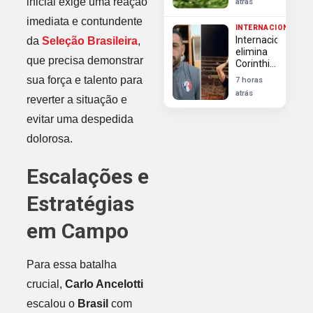
inicial exige uma reação
atrás
ex-
Internacional,
imediata e contundente
INTERNACIONAL
para
Internacional
da
Seleção Brasileira
,
vaga de
elimina
Cavani
que precisa demonstrar
Corinthians
na Copa
sua força e talento para
7 horas
do Brasil
atrás
reverter a situação e
apesar
de
evitar uma despedida
derrota
na Neo
dolorosa.
Química
Arena
Escalações e
Estratégias
em Campo
Para essa batalha
crucial,
Carlo Ancelotti
escalou o
Brasil
com