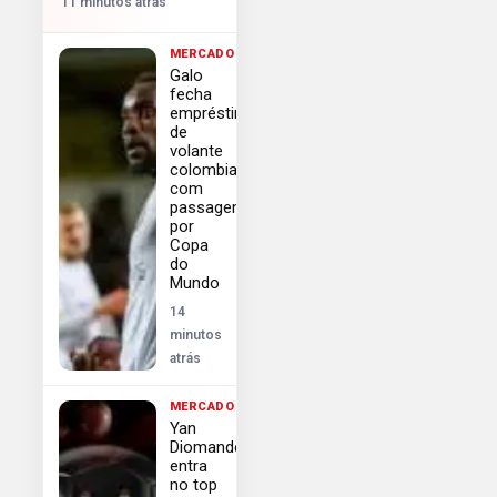
11 minutos atrás
MERCADO
Galo
fecha
empréstimo
de
volante
colombiano
com
passagem
por
Copa
do
Mundo
14
minutos
atrás
MERCADO
Yan
Diomande
entra
no top