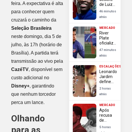
direitos
feira. A expectativa é alta
de Luiz
Henrique
para conhecer quem
46 minutos
para
atrás
Libertadores
cruzará o caminho da
por
Seleção Brasileira
MERCADO
impasse
River
financeiro
neste domingo, dia 5 de
Plate
oficializa
julho, às 17h (horário de
contratação
47 minutos
Brasília). A partida terá
de
atrás
Thiago
transmissão ao vivo pela
Almada
ESCALAÇÕES
após
CazéTV
, disponível sem
Leonardo
negociações
Jardim
custo adicional no
frustradas
define
com
Disney+
, garantindo
escalação
Flamengo
2 horas
do
que nenhum torcedor
atrás
Flamengo
para
perca um lance.
MERCADO
enfrentar
Após
o Vitória
recusa
Olhando
no
de
Brasileirão
Vinícius
para as
5 horas
Junior,