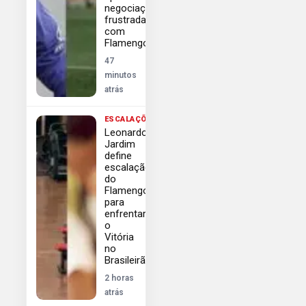
negociações
frustradas
com
Flamengo
47
minutos
atrás
ESCALAÇÕES
Leonardo
Jardim
define
escalação
do
Flamengo
para
enfrentar
o
Vitória
no
Brasileirão
2 horas
atrás