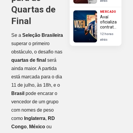
atrás
Arsenal
Quartas de
busca
MERCADO
alternativas
Avaí
Final
para
oficializa
reforçar
contratação
ataque
do
no
12 horas
Se a
Seleção Brasileira
atacante
mercado
atrás
Felipe
superar o primeiro
Vizeu
obstáculo, o desafio nas
para
disputa
quartas de final
será
da Série
B
ainda maior. A partida
está marcada para o dia
11 de julho, às 18h, e o
Brasil
pode encarar o
vencedor de um grupo
com nomes de peso
como
Inglaterra
,
RD
Congo
,
México
ou