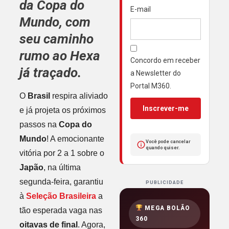
da
Copa do
E-mail
Mundo
, com
seu caminho
rumo ao
Hexa
Concordo em receber
já traçado.
a Newsletter do
Portal M360.
O
Brasil
respira aliviado
Inscrever-me
e já projeta os próximos
passos na
Copa do
Mundo
! A emocionante
Você pode cancelar
quando quiser.
vitória por 2 a 1 sobre o
Japão
, na última
segunda-feira, garantiu
PUBLICIDADE
à
Seleção Brasileira
a
MEGA BOLÃO
tão esperada vaga nas
360
oitavas de final
. Agora,