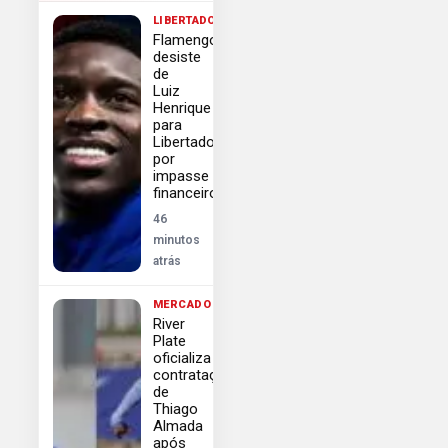
LIBERTADORES
Flamengo
desiste
de
Luiz
Henrique
para
Libertadores
por
impasse
financeiro
46
minutos
atrás
MERCADO
River
Plate
oficializa
contratação
de
Thiago
Almada
após