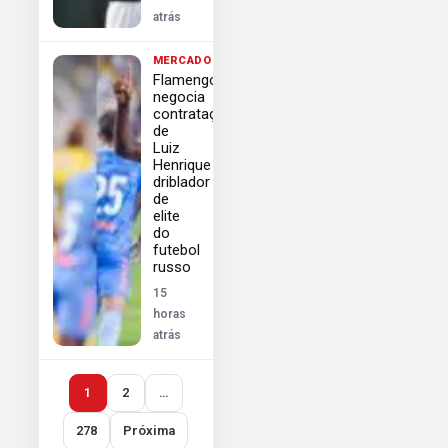
atrás
MERCADO
Flamengo
negocia
contratação
de
Luiz
Henrique
driblador
de
elite
do
futebol
russo
15
horas
atrás
1
2
…
278
Próxima