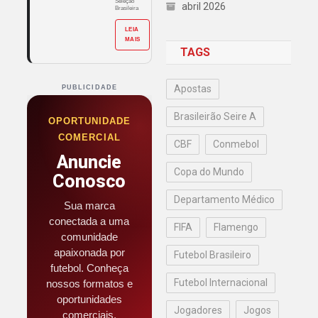
Seleção
abril 2026
Brasileira
LEIA
MAIS
TAGS
Apostas
PUBLICIDADE
Brasileirão Seire A
OPORTUNIDADE
COMERCIAL
CBF
Conmebol
Anuncie
Copa do Mundo
Conosco
Departamento Médico
Sua marca
conectada a uma
FIFA
Flamengo
comunidade
apaixonada por
Futebol Brasileiro
futebol. Conheça
Futebol Internacional
nossos formatos e
oportunidades
Jogadores
Jogos
comerciais.