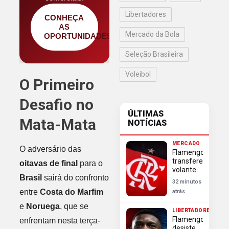
Libertadores
CONHEÇA
AS
Mercado da Bola
OPORTUNIDADES
Seleção Brasileira
Voleibol
O Primeiro
Desafio no
ÚLTIMAS
Mata-Mata
NOTÍCIAS
MERCADO
O adversário das
Flamengo
transfere
oitavas de final
para o
volante
Brasil
sairá do confronto
Rayan
32 minutos
Lucas
entre
Costa do Marfim
atrás
para o
Alverca e
e
Noruega
, que se
LIBERTADORES
mantém
Flamengo
enfrentam nesta terça-
50% dos
desiste