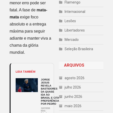
Flamengo
menor erro pode ser
fatal. A fase de
mata-
Internacional
mata
exige foco
Lesões
absoluto e a entrega
Libertadores
máxima para seguir
adiante e manter viva a
Mercado
chama da glória
Seleção Brasileira
mundial.
ARQUIVOS
LEIA TAMBÉM
agosto 2026
JORGE
JESUS
REVELA
julho 2026
BASTIDORES
DA QUASE
IDA AO
junho 2026
BRASIL E CITA
PREFERÊNCIA
POR PEDRO
maio 2026
21/07/2026
00:01
·