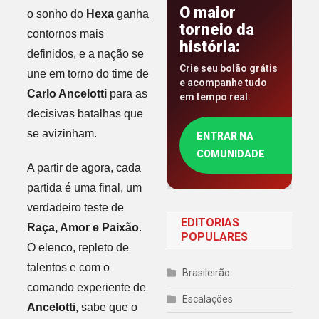
O maior
o sonho do
Hexa
ganha
torneio da
contornos mais
história:
definidos, e a nação se
Crie seu bolão grátis
une em torno do time de
e acompanhe tudo
Carlo Ancelotti
para as
em tempo real.
decisivas batalhas que
se avizinham.
ENTRAR NA
COMUNIDADE
A partir de agora, cada
partida é uma final, um
verdadeiro teste de
EDITORIAS
Raça, Amor e Paixão
.
POPULARES
O elenco, repleto de
talentos e com o
Brasileirão
comando experiente de
Escalações
Ancelotti
, sabe que o