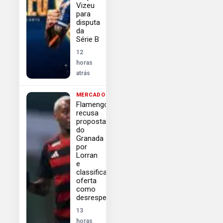
Vizeu
para
disputa
da
Série B
12
horas
atrás
MERCADO
Flamengo
recusa
proposta
do
Granada
por
Lorran
e
classifica
oferta
como
desrespeitosa
13
horas