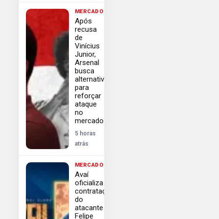
MERCADO
Após
recusa
de
Vinícius
Junior,
Arsenal
busca
alternativas
para
reforçar
ataque
no
mercado
5 horas
atrás
MERCADO
Avaí
oficializa
contratação
do
atacante
Felipe