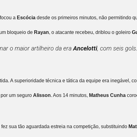
focou a
Escócia
desde os primeiros minutos, não permitindo qu
 um bloqueio de
Rayan
, o atacante recebeu, driblou o goleiro
G
nar o maior artilheiro da era
Ancelotti
, com seis gols.
ida. A superioridade técnica e tática da equipe era inegável, 
da por um seguro
Alisson
. Aos 14 minutos,
Matheus Cunha
coro
e fez sua tão aguardada estreia na competição, substituindo
Mat