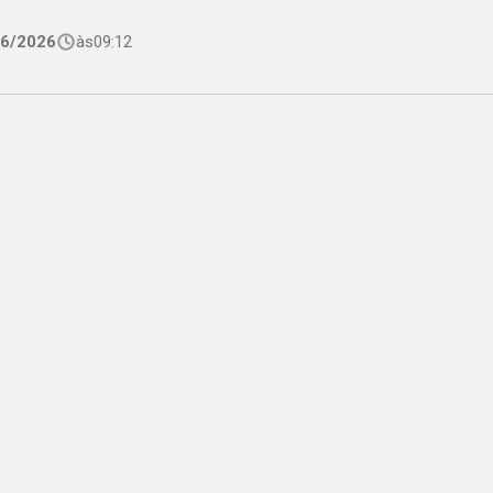
06/2026
às
09:12