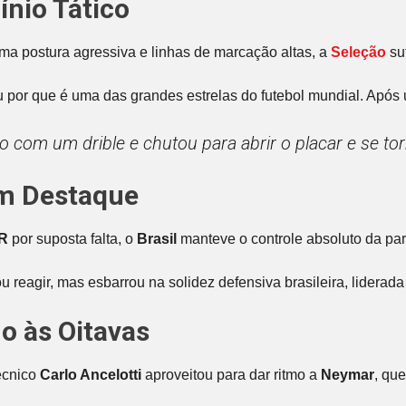
ínio Tático
a postura agressiva e linhas de marcação altas, a
Seleção
su
 por que é uma das grandes estrelas do futebol mundial. Após
o com um drible e chutou para abrir o placar e se tor
em Destaque
R
por suposta falta, o
Brasil
manteve o controle absoluto da part
u reagir, mas esbarrou na solidez defensiva brasileira, lidera
 às Oitavas
técnico
Carlo Ancelotti
aproveitou para dar ritmo a
Neymar
, qu