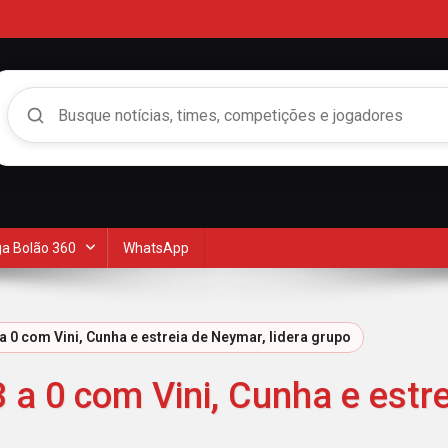
Buscar no Mengão 360
a Bolão 360
WhatsApp
 a 0 com Vini, Cunha e estreia de Neymar, lidera grupo
3 a 0 com Vini, Cunha e estr