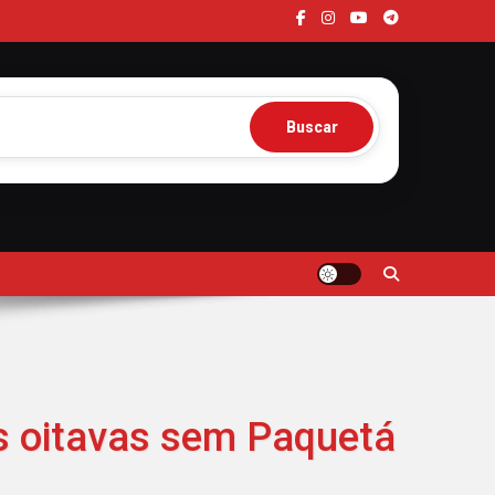
Buscar
as oitavas sem Paquetá