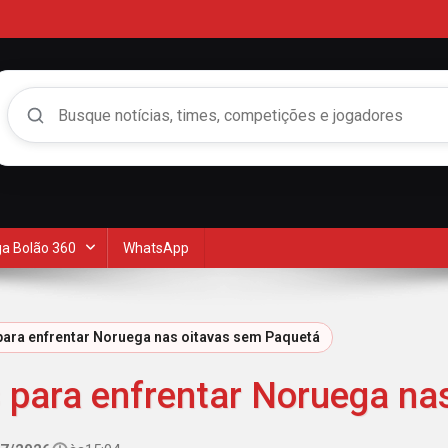
Buscar no Mengão 360
a Bolão 360
WhatsApp
 para enfrentar Noruega nas oitavas sem Paquetá
os para enfrentar Noruega n