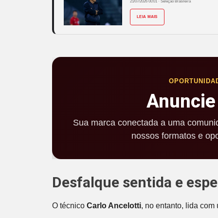
21/07/2026 00:01
·
Seleção Brasileira
LEIA MAIS
OPORTUNIDA
Anuncie
Sua marca conectada a uma comunid
nossos formatos e opo
Desfalque sentida e esp
O técnico
Carlo Ancelotti
, no entanto, lida co