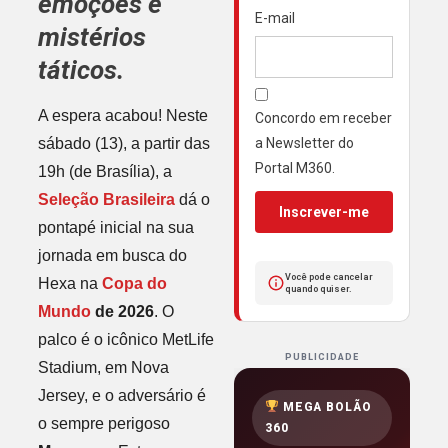
emoções e
E-mail
mistérios
táticos.
A espera acabou! Neste
Concordo em receber
sábado (13), a partir das
a Newsletter do
Portal M360.
19h (de Brasília), a
Seleção Brasileira
dá o
Inscrever-me
pontapé inicial na sua
jornada em busca do
Você pode cancelar
Hexa na
Copa do
quando quiser.
Mundo
de 2026
. O
palco é o icônico MetLife
PUBLICIDADE
Stadium, em Nova
Jersey, e o adversário é
MEGA BOLÃO
o sempre perigoso
360