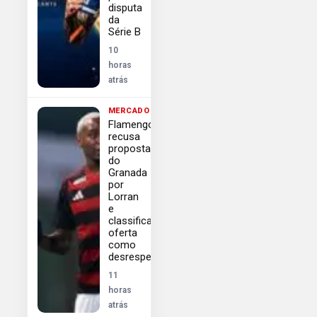
disputa
da
Série B
10
horas
atrás
MERCADO
Flamengo
recusa
proposta
do
Granada
por
Lorran
e
classifica
oferta
como
desrespeitosa
11
horas
atrás