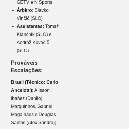
GETV e N Sports
Árbitro:
Slavko
Vinčić (SLO)
Assistentes:
Tomaž
Klančnik (SLO) e
Andraž Kovačič
(SLO)
Prováveis
Escalações:
Brasil (Técnico: Carlo
Ancelotti):
Alisson;
Ibañez (Danilo),
Marquinhos, Gabriel
Magalhães e Douglas
Santos (Alex Sandro);