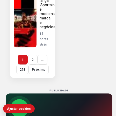
lança
‘Sportainment’
e
moderniza
marca
e
negócios
14
horas
atrás
1
2
…
278
Próxima
PUBLICIDADE
Ajustar cookies