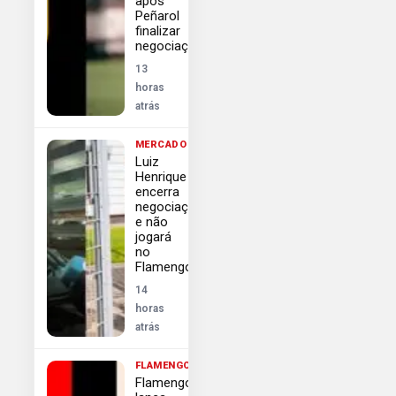
após
Peñarol
finalizar
negociações
13
horas
atrás
MERCADO
Luiz
Henrique
encerra
negociação
e não
jogará
no
Flamengo
14
horas
atrás
FLAMENGO
Flamengo