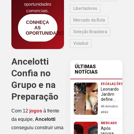
oportunidades
Libertadores
comerciais.
Mercado da Bola
CONHEÇA
AS
Seleção Brasileira
OPORTUNIDADES
Voleibol
Ancelotti
ÚLTIMAS
Confia no
NOTÍCIAS
Grupo e na
ESCALAÇÕES
Leonardo
Preparação
Jardim
define
escalação
46 minutos
do
Com 12
jogos
à frente
atrás
Flamengo
da equipe,
Ancelotti
para
MERCADO
enfrentar
conseguiu construir uma
Após
o Vitória
recusa