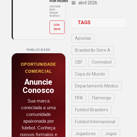
POR PEDRO
abril 2026
21/07/2026
00:01
·
Seleção
Brasileira
TAGS
LEIA
MAIS
Apostas
Brasileirão Seire A
PUBLICIDADE
CBF
Conmebol
OPORTUNIDADE
COMERCIAL
Copa do Mundo
Anuncie
Departamento Médico
Conosco
FIFA
Flamengo
Sua marca
conectada a uma
Futebol Brasileiro
comunidade
apaixonada por
Futebol Internacional
futebol. Conheça
Jogadores
Jogos
nossos formatos e