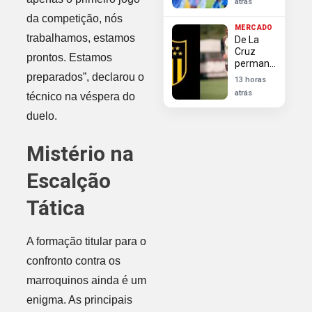
atrás
driblador
da competição, nós
de elite
MERCADO
do
trabalhamos, estamos
De La
futebol
Cruz
russo
prontos. Estamos
permanece
no
preparados”, declarou o
13 horas
Flamengo
atrás
técnico na véspera do
após
Peñarol
duelo.
finalizar
negociações
Mistério na
Escalção
Tática
A formação titular para o
confronto contra os
marroquinos ainda é um
enigma. As principais