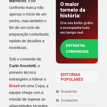
Marrocos
. Este
O maior
confronto marca não
torneio da
apenas o início de um
história:
sonho, mas também o
Crie seu bolão grátis
fim de um ciclo de
e acompanhe tudo
em tempo real.
preparação conturbado,
repleto de desafios e
ENTRAR NA
incertezas.
COMUNIDADE
Sob o comando de
Carlo Ancelotti
, o
primeiro técnico
EDITORIAS
estrangeiro a liderar o
POPULARES
Brasil
em uma Copa, a
Brasileirão
equipe chega com a
missão de superar as
Escalações
adversidades recentes.