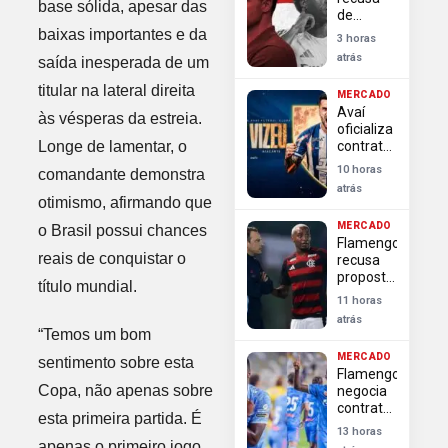
no
base sólida, apesar das
de
Brasileirão
Vinícius
baixas importantes e da
3 horas
Junior,
atrás
saída inesperada de um
Arsenal
busca
titular na lateral direita
MERCADO
alternativas
Avaí
para
às vésperas da estreia.
oficializa
reforçar
Longe de lamentar, o
contratação
ataque
do
no
10 horas
comandante demonstra
atacante
mercado
atrás
Felipe
otimismo, afirmando que
Vizeu
MERCADO
o Brasil possui chances
para
Flamengo
disputa
reais de conquistar o
recusa
da Série
proposta
B
título mundial.
do
11 horas
Granada
atrás
por
“Temos um bom
Lorran e
MERCADO
sentimento sobre esta
classifica
Flamengo
oferta
Copa, não apenas sobre
negocia
como
contratação
desrespeitosa
esta primeira partida. É
de Luiz
13 horas
Henrique
apenas o primeiro jogo