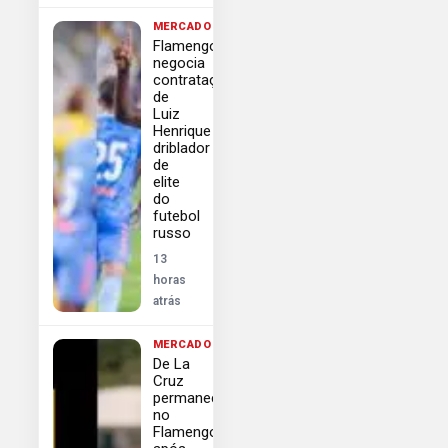
MERCADO
Flamengo
negocia
contratação
de
Luiz
Henrique
driblador
de
elite
do
futebol
russo
13
horas
atrás
MERCADO
De La
Cruz
permanece
no
Flamengo