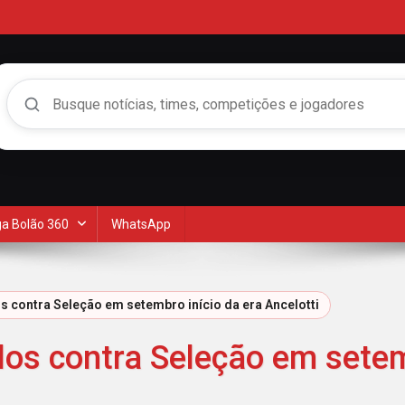
Buscar no Mengão 360
a Bolão 360
WhatsApp
os contra Seleção em setembro início da era Ancelotti
los contra Seleção em setem