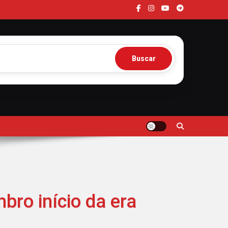
Buscar
bro início da era