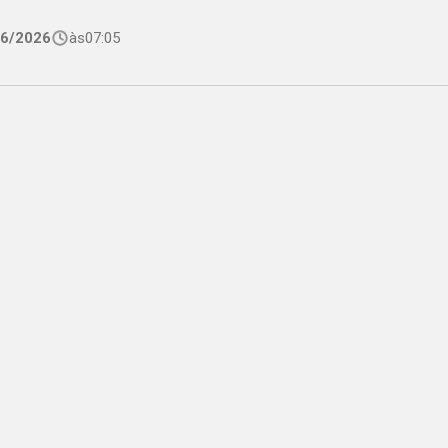
06/2026
às
07:05