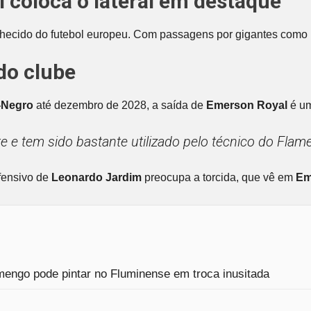
l coloca o lateral em destaque
ecido do futebol europeu. Com passagens por gigantes como
do clube
-Negro
até dezembro de 2028, a saída de
Emerson Royal
é um
nte e tem sido bastante utilizado pelo técnico do Fl
fensivo de
Leonardo Jardim
preocupa a torcida, que vê em
Em
mengo pode pintar no Fluminense em troca inusitada