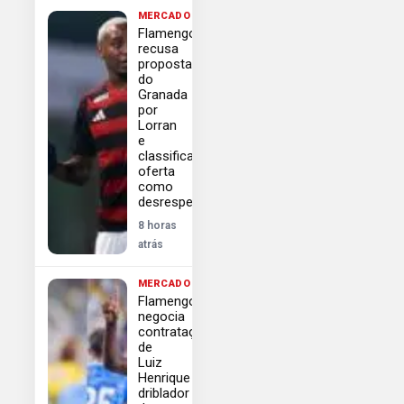
MERCADO
Flamengo
recusa
proposta
do
Granada
por
Lorran
e
classifica
oferta
como
desrespeitosa
8 horas
atrás
MERCADO
Flamengo
negocia
contratação
de
Luiz
Henrique
driblador