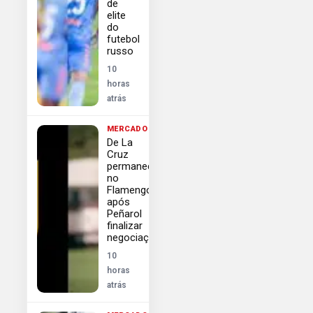
de
elite
do
futebol
russo
10
horas
atrás
MERCADO
De La
Cruz
permanece
no
Flamengo
após
Peñarol
finalizar
negociações
10
horas
atrás