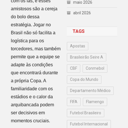
com os fãs, e esses
maio 2026
amistosos são a cereja
abril 2026
do bolo dessa
estratégia. Jogar no
TAGS
Brasil não só facilita a
logística para os
Apostas
torcedores, mas também
permite que a equipe se
Brasileirão Seire A
adapte às condições
CBF
Conmebol
que encontrará durante
Copa do Mundo
a própria Copa. A
familiaridade com os
Departamento Médico
estádios e o calor da
FIFA
Flamengo
arquibancada podem
ser decisivos em
Futebol Brasileiro
momentos cruciais.
Futebol Internacional