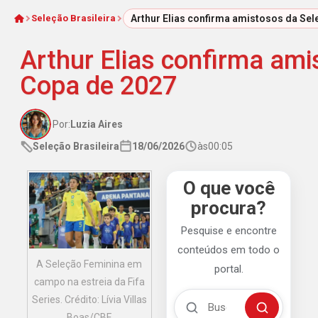
Seleção Brasileira
Arthur Elias confirma amistosos da Sel
Início
Arthur Elias confirma ami
Copa de 2027
Por:
Luzia Aires
Seleção Brasileira
18/06/2026
às
00:05
O que você
procura?
Pesquise e encontre
conteúdos em todo o
A Seleção Feminina em
portal.
campo na estreia da Fifa
Buscar no Mengão 360
Series. Crédito: Lívia Villas
Buscar
Boas/CBF