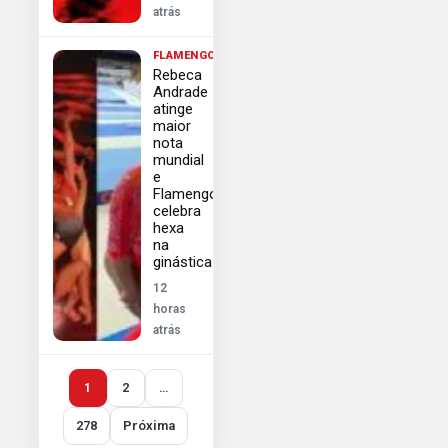
atrás
FLAMENGO
Rebeca
Andrade
atinge
maior
nota
mundial
e
Flamengo
celebra
hexa
na
ginástica
12
horas
atrás
1
2
…
278
Próxima