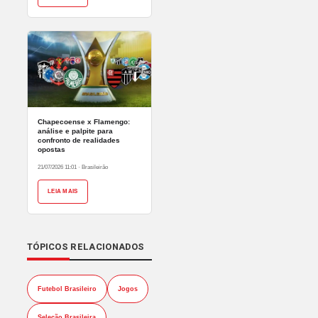
Chapecoense x Flamengo:
análise e palpite para
confronto de realidades
opostas
21/07/2026 11:01
·
Brasileirão
LEIA MAIS
TÓPICOS RELACIONADOS
Futebol Brasileiro
Jogos
Seleção Brasileira