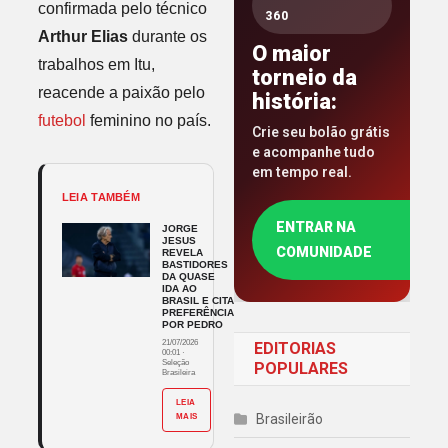
confirmada pelo técnico
360
Arthur Elias
durante os
O maior
trabalhos em Itu,
torneio da
reacende a paixão pelo
história:
futebol
feminino no país.
Crie seu bolão grátis
e acompanhe tudo
em tempo real.
LEIA TAMBÉM
ENTRAR NA
JORGE
JESUS
COMUNIDADE
REVELA
BASTIDORES
DA QUASE
IDA AO
BRASIL E CITA
PREFERÊNCIA
POR PEDRO
21/07/2026
EDITORIAS
00:01
·
Seleção
POPULARES
Brasileira
LEIA
Brasileirão
MAIS