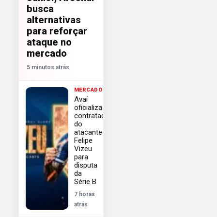
busca
alternativas
para reforçar
ataque no
mercado
5 minutos atrás
MERCADO
Avaí
oficializa
contratação
do
atacante
Felipe
Vizeu
para
disputa
da
Série B
7 horas
atrás