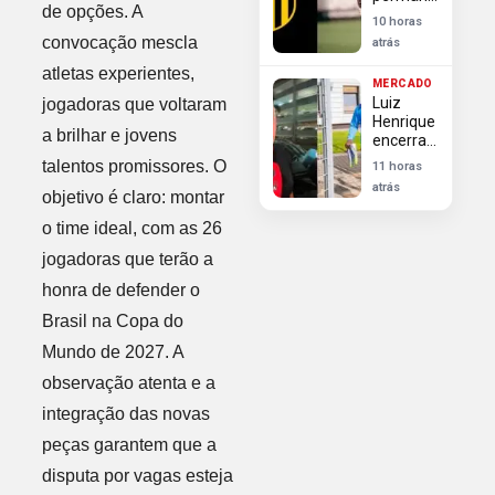
de opções. A
no
10 horas
Flamengo
convocação mescla
atrás
após
Peñarol
atletas experientes,
MERCADO
finalizar
Luiz
jogadoras que voltaram
negociações
Henrique
a brilhar e jovens
encerra
negociação
talentos promissores. O
11 horas
e não
atrás
objetivo é claro: montar
jogará no
Flamengo
o time ideal, com as 26
jogadoras que terão a
honra de defender o
Brasil na Copa do
Mundo de 2027. A
observação atenta e a
integração das novas
peças garantem que a
disputa por vagas esteja