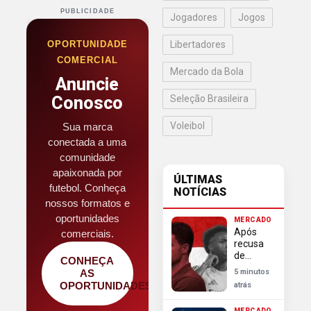
PUBLICIDADE
Jogadores
Jogos
OPORTUNIDADE
Libertadores
COMERCIAL
Mercado da Bola
Anuncie
Conosco
Seleção Brasileira
Voleibol
Sua marca
conectada a uma
comunidade
apaixonada por
ÚLTIMAS
futebol. Conheça
NOTÍCIAS
nossos formatos e
oportunidades
MERCADO
Após
comerciais.
recusa
de
CONHEÇA
Vinícius
AS
5 minutos
Junior,
OPORTUNIDADES
atrás
Arsenal
busca
MERCADO