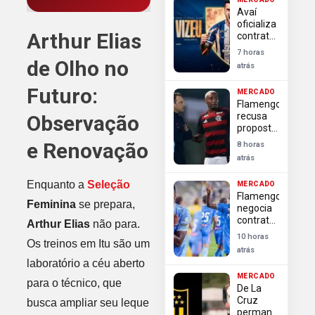
alternativas
Avaí
para
oficializa
reforçar
Arthur Elias
contratação
ataque
do
no
7 horas
atacante
de Olho no
mercado
atrás
Felipe
Vizeu
Futuro:
MERCADO
para
Flamengo
disputa
recusa
Observação
da Série
proposta
B
do
e Renovação
8 horas
Granada
atrás
por
Lorran e
Enquanto a
Seleção
MERCADO
classifica
Flamengo
oferta
Feminina
se prepara,
negocia
como
contratação
Arthur Elias
não para.
desrespeitosa
de Luiz
10 horas
Os treinos em Itu são um
Henrique
atrás
driblador
laboratório a céu aberto
de elite
MERCADO
do
para o técnico, que
De La
futebol
Cruz
busca ampliar seu leque
russo
permanece