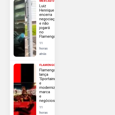
MERCADO
Luiz
Henrique
encerra
negociação
e não
jogará
no
Flamengo
11
horas
atrás
FLAMENGO
Flamengo
lança
‘Sportainment’
e
moderniza
marca
e
negócios
11
horas