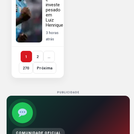
investe
pesado
em
Luiz
Henrique
3 horas
atrás
1
2
…
270
Próxima
PUBLICIDADE
COMUNIDADE OFICIAL