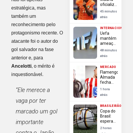
oficializa
estratégica, mas
Yan
45 minutos
Diomande
também um
atrás
por R$
reconhecimento pelo
832
INTERNACIONAL
milhões,
protagonismo recente. O
Uefa
recorde
mantém
do clube
atacante foi o autor do
ameaça
de
gol salvador na fase
48 minutos
boicote à
atrás
anterior e, para
Copa e
exige
Ancelotti
, o mérito é
MERCADO
garantias
Flamengo:
formais
inquestionável.
Almada
da Fifa
fecha
com
“Ele merece a
1 hora
River,
atrás
Luiz
vaga por ter
Henrique
BRASILEIRÃO
é
marcado um gol
Copa do
prioridade
Brasil:
e time
importante
esperança
foca no
para
Vitória
2 horas
times
contra o Japão.