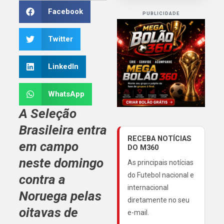
Facebook
PUBLICIDADE
Twitter
LinkedIn
WhatsApp
A
Seleção
Brasileira
entra
RECEBA NOTÍCIAS
em campo
DO M360
neste domingo
As principais notícias
do Futebol nacional e
contra a
internacional
Noruega
pelas
diretamente no seu
oitavas de
e-mail.