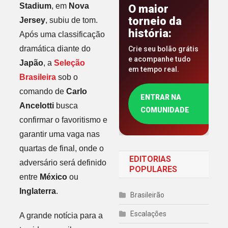
Stadium
, em
Nova
O maior
torneio da
Jersey
, subiu de tom.
história:
Após uma classificação
dramática diante do
Crie seu bolão grátis
e acompanhe tudo
Japão
, a
Seleção
em tempo real.
Brasileira
sob o
comando de
Carlo
ENTRAR NA
Ancelotti
busca
COMUNIDADE
confirmar o favoritismo e
garantir uma vaga nas
quartas de final, onde o
EDITORIAS
adversário será definido
POPULARES
entre
México
ou
Inglaterra
.
Brasileirão
Escalações
A grande notícia para a