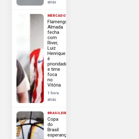
atrás
MERCADO
Flamengo:
Almada
fecha
com
River,
Luiz
Henrique
é
prioridade
e time
foca
no
Vitória
1 hora
atrás
BRASILEIRÃO
Copa
do
Brasil:
esperança