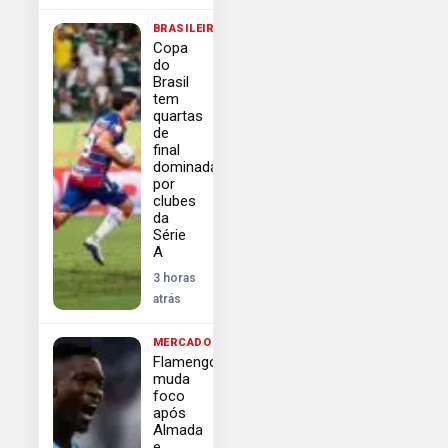
BRASILEIRÃO
Copa
do
Brasil
tem
quartas
de
final
dominadas
por
clubes
da
Série
A
3 horas
atrás
MERCADO
Flamengo
muda
foco
após
Almada
e