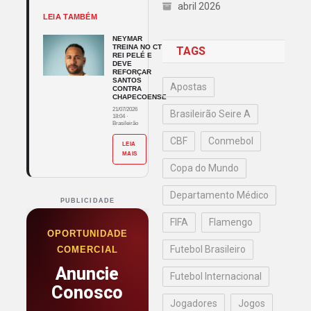
abril 2026
LEIA TAMBÉM
NEYMAR
TREINA NO CT
TAGS
REI PELÉ E
DEVE
REFORÇAR
SANTOS
Apostas
CONTRA
CHAPECOENSE
21/07/2026
Brasileirão Seire A
18:04
·
Brasileirão
CBF
Conmebol
LEIA
MAIS
Copa do Mundo
Departamento Médico
PUBLICIDADE
FIFA
Flamengo
OPORTUNIDADE
Futebol Brasileiro
COMERCIAL
Anuncie
Futebol Internacional
Conosco
Jogadores
Jogos