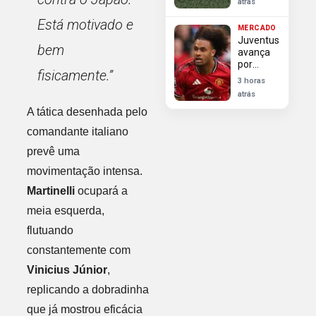
atrás
que
lutam
Está motivado e
MERCADO
contra o
Juventus
rebaixamento
bem
avança
por
fisicamente.”
empréstimo
3 horas
de
atrás
Zirkzee
A tática desenhada pelo
após aval
do
comandante italiano
Manchester
United
prevê uma
movimentação intensa.
Martinelli
ocupará a
meia esquerda,
flutuando
constantemente com
Vinicius Júnior
,
replicando a dobradinha
que já mostrou eficácia