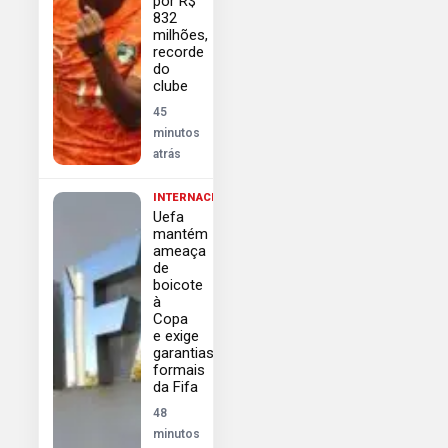
por R$
832
milhões,
recorde
do
clube
45
minutos
atrás
INTERNACIONAL
Uefa
mantém
ameaça
de
boicote
à
Copa
e exige
garantias
formais
da Fifa
48
minutos