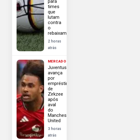
para
times
que
lutam
contra
o
rebaixamento
2 horas
atrás
MERCADO
Juventus
avança
por
empréstimo
de
Zirkzee
após
aval
do
Manchester
United
3 horas
atrás