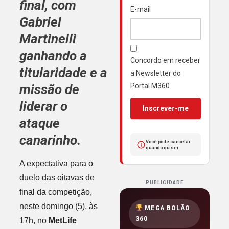
final, com
E-mail
Gabriel
Martinelli
ganhando a
Concordo em receber
titularidade e a
a Newsletter do
Portal M360.
missão de
liderar o
Inscrever-me
ataque
canarinho.
Você pode cancelar
quando quiser.
A expectativa para o
duelo das oitavas de
PUBLICIDADE
final da competição,
neste domingo (5), às
MEGA BOLÃO
360
17h, no
MetLife