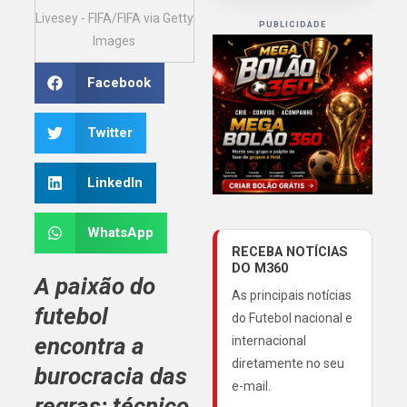
Livesey - FIFA/FIFA via Getty
PUBLICIDADE
Images
Facebook
Twitter
LinkedIn
WhatsApp
RECEBA NOTÍCIAS
DO M360
A paixão do
As principais notícias
futebol
do Futebol nacional e
encontra a
internacional
diretamente no seu
burocracia das
e-mail.
regras: técnico