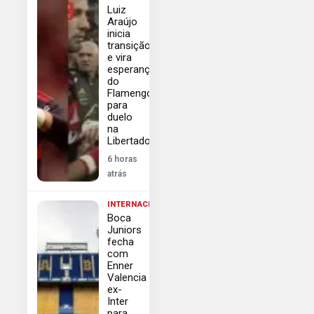
Luiz
Araújo
inicia
transição
e vira
esperança
do
Flamengo
para
duelo
na
Libertadores
6 horas
atrás
INTERNACIONAL
Boca
Juniors
fecha
com
Enner
Valencia
ex-
Inter
para