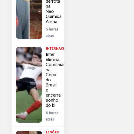
derrota
na
Neo
Química
Arena
5 horas
atrás
INTERNACIONAL
Inter
elimina
Corinthians
na
Copa
do
Brasil
e
encerra
sonho
do bi
5 horas
atrás
LESÕES