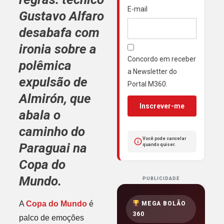
E-mail
Gustavo Alfaro
desabafa com
ironia sobre a
Concordo em receber
polêmica
a Newsletter do
expulsão de
Portal M360.
Almirón
, que
Inscrever-me
abala o
caminho do
Você pode cancelar
Paraguai
na
quando quiser.
Copa do
Mundo
.
PUBLICIDADE
A
Copa do Mundo
é
MEGA BOLÃO
360
palco de emoções