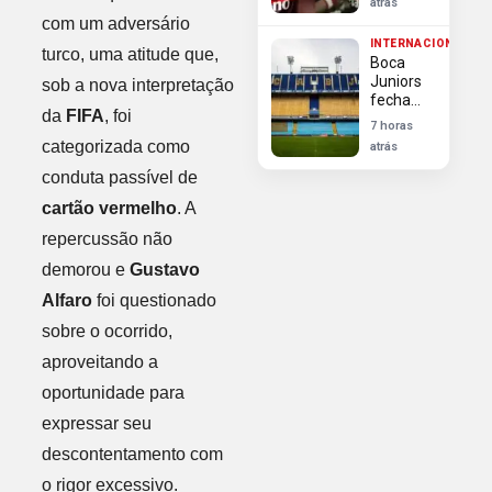
atrás
esperança
com um adversário
do
INTERNACIONAL
Flamengo
turco, uma atitude que,
Boca
para
Juniors
sob a nova interpretação
duelo na
fecha
Libertadores
da
FIFA
, foi
com
7 horas
Enner
categorizada como
atrás
Valencia
ex-Inter
conduta passível de
para
cartão vermelho
. A
substituir
Cavani
repercussão não
demorou e
Gustavo
Alfaro
foi questionado
sobre o ocorrido,
aproveitando a
oportunidade para
expressar seu
descontentamento com
o rigor excessivo.