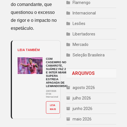
Flamengo
do comandante, que
questionou o excesso
Internacional
de rigor e o impacto no
Lesões
espetáculo.
Libertadores
Mercado
LEIA TAMBÉM
Seleção Brasileira
COM
CASEMIRO NO
CAMAROTE,
SUÁREZ FAZ 2
ARQUIVOS
E INTER MIAMI
SUPERA
ESTREIA
APAGADA DE
LEWANDOWSKI
agosto 2026
23/07/2026
07:04
·
Internacional
julho 2026
LEIA
junho 2026
MAIS
maio 2026