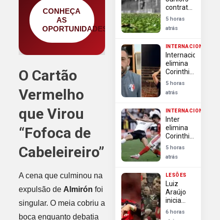
contrata
CONHEÇA
Enner
AS
5 horas
Valencia,
OPORTUNIDADES
atrás
ex-
Internacional,
INTERNACIONAL
para
Internacional
vaga de
elimina
Cavani
O Cartão
Corinthians
na Copa
5 horas
do Brasil
Vermelho
atrás
apesar
de
que Virou
INTERNACIONAL
derrota
Inter
na Neo
elimina
“Fofoca de
Química
Corinthians
Arena
na Copa
Cabeleireiro”
5 horas
do Brasil
atrás
e encerra
sonho do
A cena que culminou na
LESÕES
bi
Luiz
expulsão de
Almirón
foi
Araújo
inicia
singular. O meia cobriu a
transição
6 horas
boca enquanto debatia
e vira