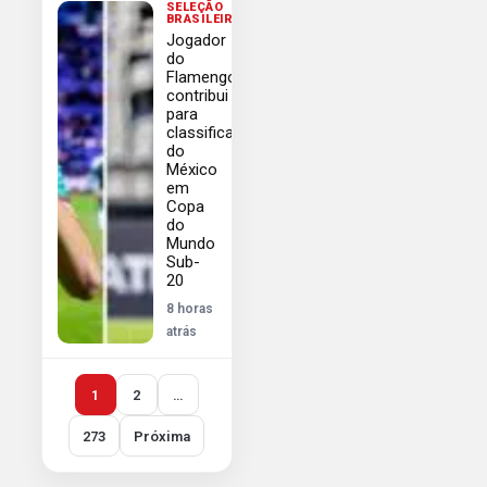
SELEÇÃO
BRASILEIRA
Jogador
do
Flamengo
contribui
para
classificação
do
México
em
Copa
do
Mundo
Sub-
20
8 horas
atrás
1
2
…
273
Próxima