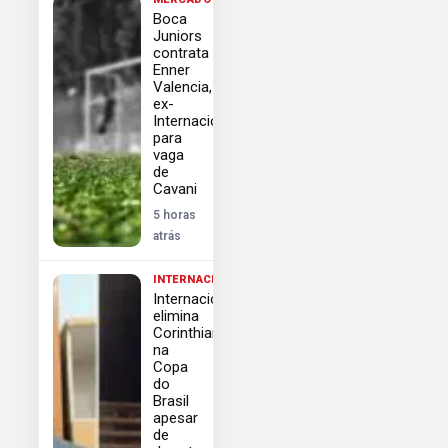
Boca
Juniors
contrata
Enner
Valencia,
ex-
Internacional,
para
vaga
de
Cavani
5 horas
atrás
INTERNACIONAL
Internacional
elimina
Corinthians
na
Copa
do
Brasil
apesar
de