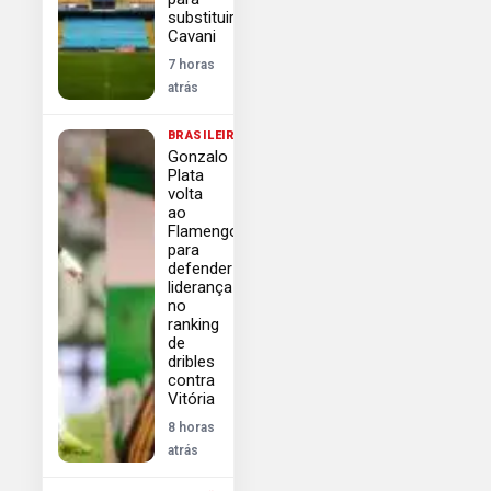
substituir
Cavani
7 horas
atrás
BRASILEIRÃO
Gonzalo
Plata
volta
ao
Flamengo
para
defender
liderança
no
ranking
de
dribles
contra
Vitória
8 horas
atrás