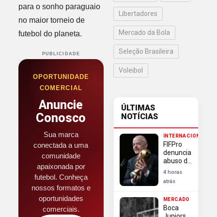
para o sonho paraguaio
Libertadores
no maior torneio de
Mercado da Bola
futebol do planeta.
Seleção Brasileira
PUBLICIDADE
Voleibol
OPORTUNIDADE
COMERCIAL
Anuncie
ÚLTIMAS
Conosco
NOTÍCIAS
Sua marca
INTERNACIONAL
FIFPro
conectada a uma
denuncia
comunidade
abuso de
apaixonada por
poder da
4 horas
futebol. Conheça
Fifa em
atrás
escândalo
nossos formatos e
da Copa
oportunidades
MERCADO
Boca
comerciais.
Juniors