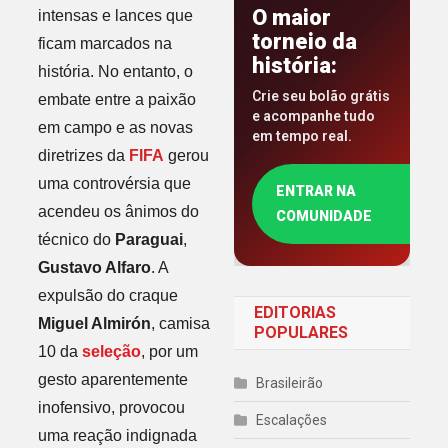
O maior
intensas e lances que
torneio da
ficam marcados na
história:
história. No entanto, o
Crie seu bolão grátis
embate entre a paixão
e acompanhe tudo
em campo e as novas
em tempo real.
diretrizes da
FIFA
gerou
uma controvérsia que
ENTRAR NA
acendeu os ânimos do
COMUNIDADE
técnico do
Paraguai
,
Gustavo Alfaro
. A
expulsão do craque
EDITORIAS
Miguel Almirón
, camisa
POPULARES
10 da
seleção
, por um
gesto aparentemente
Brasileirão
inofensivo, provocou
Escalações
uma reação indignada