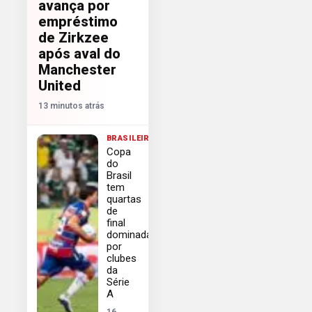
avança por
empréstimo
de Zirkzee
após aval do
Manchester
United
13 minutos atrás
BRASILEIRÃO
Copa
do
Brasil
tem
quartas
de
final
dominadas
por
clubes
da
Série
A
16