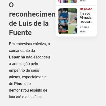
atrás
O
ou
Almada
MERCADO
para
reconhecimento
Thiago
Libertadores
Almada
de Luis de la
recusa
proposta
2 horas
do
Fuente
atrás
Flamengo
e acerta
transferência
Em entrevista coletiva, o
para o
River
comandante da
Plate
Espanha
não escondeu
a admiração pelo
empenho de seus
atletas, especialmente
de
Pino
, que
demonstrou espírito de
luta até o apito final.