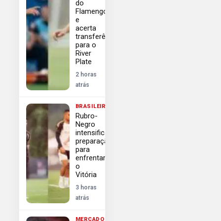
do
Flamengo
e
acerta
transferência
para o
River
Plate
2 horas
atrás
BRASILEIRÃO
Rubro-
Negro
intensifica
preparação
para
enfrentar
o
Vitória
3 horas
atrás
MERCADO