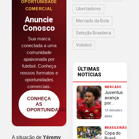
OPORTUNIDADE
Libertadores
COMERCIAL
Anuncie
Mercado da Bola
Conosco
Seleção Brasileira
Sua marca
Voleibol
conectada a uma
comunidade
apaixonada por
futebol. Conheça
ÚLTIMAS
nossos formatos e
NOTÍCIAS
oportunidades
comerciais.
MERCADO
Juventus
avança
CONHEÇA
por
AS
empréstimo
OPORTUNIDADES
13 minutos
de
atrás
Zirkzee
após aval
BRASILEIRÃO
do
Copa do
Manchester
A situação de
Yéremy
Brasil