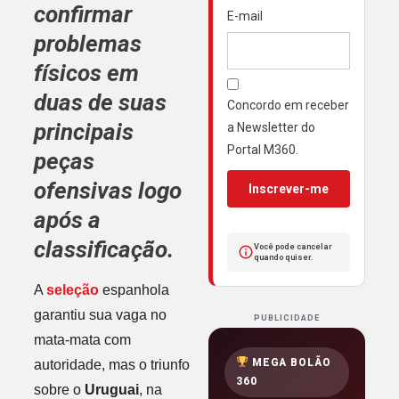
confirmar
E-mail
problemas
físicos em
duas de suas
Concordo em receber
principais
a Newsletter do
Portal M360.
peças
ofensivas logo
Inscrever-me
após a
classificação.
Você pode cancelar
quando quiser.
A
seleção
espanhola
garantiu sua vaga no
PUBLICIDADE
mata-mata com
MEGA BOLÃO
autoridade, mas o triunfo
360
sobre o
Uruguai
, na