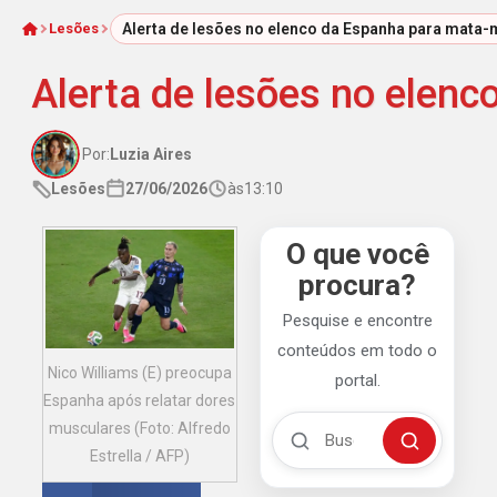
Lesões
Alerta de lesões no elenco da Espanha para mata-
Início
Alerta de lesões no elen
Por:
Luzia Aires
Lesões
27/06/2026
às
13:10
O que você
procura?
Pesquise e encontre
conteúdos em todo o
Nico Williams (E) preocupa
portal.
Espanha após relatar dores
Buscar no Mengão 360
musculares (Foto: Alfredo
Buscar
Estrella / AFP)