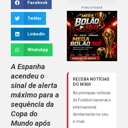
Facebook
PUBLICIDADE
Twitter
LinkedIn
WhatsApp
A
Espanha
acendeu o
RECEBA NOTÍCIAS
sinal de alerta
DO M360
máximo para a
As principais notícias
do Futebol nacional e
sequência da
internacional
Copa do
diretamente no seu
Mundo
após
e-mail.