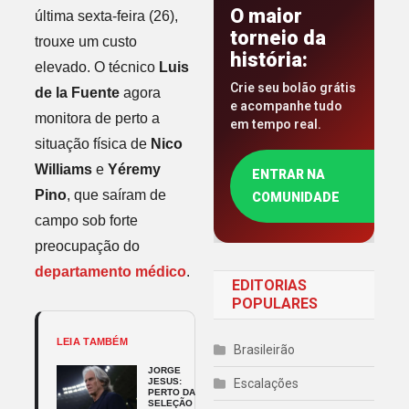
O maior
última sexta-feira (26),
torneio da
trouxe um custo
história:
elevado. O técnico
Luis
Crie seu bolão grátis
de la Fuente
agora
e acompanhe tudo
monitora de perto a
em tempo real.
situação física de
Nico
Williams
e
Yéremy
ENTRAR NA
Pino
, que saíram de
COMUNIDADE
campo sob forte
preocupação do
departamento médico
.
EDITORIAS
POPULARES
LEIA TAMBÉM
Brasileirão
JORGE
JESUS:
Escalações
PERTO DA
SELEÇÃO