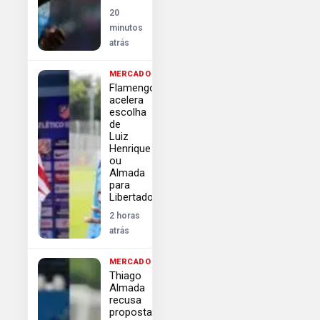
20
minutos
atrás
MERCADO
Flamengo
acelera
escolha
de
Luiz
Henrique
ou
Almada
para
Libertadores
2 horas
atrás
MERCADO
Thiago
Almada
recusa
proposta