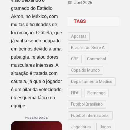
visto deixando o
abril 2026
gramado do Estádio
Akron, no México, com
TAGS
muitas dificuldades de
locomoção. O atleta, que
Apostas
já vinha sendo poupado
Brasileirão Seire A
em treinos devido a uma
pubalgia, relatou dores
CBF
Conmebol
musculares intensas. A
Copa do Mundo
situação é tratada com
cautela, já que o jogador
Departamento Médico
é um pilar da velocidade
FIFA
Flamengo
no esquema tático da
Futebol Brasileiro
equipe.
Futebol Internacional
PUBLICIDADE
Jogadores
Jogos