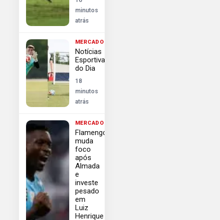
minutos
atrás
MERCADO
Notícias
Esportivas
do Dia
18
minutos
atrás
MERCADO
Flamengo
muda
foco
após
Almada
e
investe
pesado
em
Luiz
Henrique