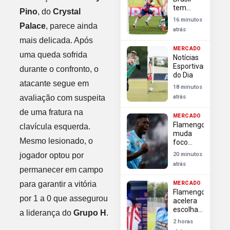
United
tem
Pino
, do
Crystal
quartas
16 minutos
de final
Palace
, parece ainda
atrás
dominadas
mais delicada. Após
por
MERCADO
clubes da
uma queda sofrida
Notícias
Série A
Esportivas
durante o confronto, o
do Dia
atacante segue em
18 minutos
avaliação com suspeita
atrás
de uma fratura na
MERCADO
Flamengo
clavícula esquerda.
muda
Mesmo lesionado, o
foco
após
jogador optou por
20 minutos
Almada
atrás
e investe
permanecer em campo
pesado
para garantir a vitória
MERCADO
em Luiz
Flamengo
Henrique
por 1 a 0 que assegurou
acelera
escolha
a liderança do
Grupo H
.
de Luiz
2 horas
Henrique