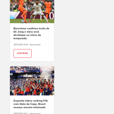
Barcelona confirma lesão de
De Jong e meia será
desfalque no início da
temporada
23/07/2026 15:09
·
Internacional
LEIA MAIS
Espanha lidera ranking Fifa
com título da Copa; Brasil
avança mesmo eliminado
20/07/2026 20:01
·
Internacional