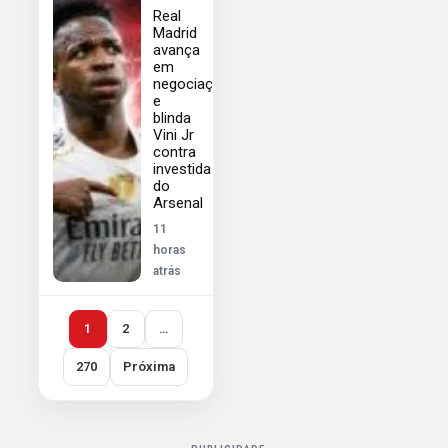
Real
Madrid
avança
em
negociação
e
blinda
Vini Jr
contra
investida
do
Arsenal
11
horas
atrás
1
2
…
270
Próxima