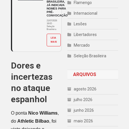
BRASILEIRA,
Flamengo
JÁ INDICAVA
NOMES PARA
PRÉ-
Internacional
CONVOCAÇÃO
21/07/2026
Lesões
18:02
·
Seleção
Brasileira
Libertadores
LEIA
MAIS
Mercado
Seleção Brasileira
Dores e
incertezas
ARQUIVOS
no ataque
agosto 2026
espanhol
julho 2026
junho 2026
O ponta
Nico Williams
,
do
Athletic Bilbao
, foi
maio 2026