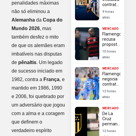
reforçar
penalidades máximas
contratação
ataque
do
não só eliminou a
no
9 horas
atacante
mercado
atrás
Alemanha
da
Copa do
Felipe
Vizeu
Mundo 2026
, mas
MERCADO
para
Flamengo
disputa
também desfez o mito
recusa
da Série
proposta
de que os alemães eram
B
do
10 horas
imbatíveis nas disputas
Granada
atrás
por
de
pênaltis
. Um legado
Lorran e
MERCADO
classifica
de sucesso iniciado em
Flamengo
oferta
negocia
1982, contra a
França
, e
como
contratação
desrespeitosa
mantido em 1986, 1990
de Luiz
12 horas
Henrique
e 2006, foi quebrado por
atrás
driblador
um adversário que jogou
de elite
MERCADO
do
com a alma e a coragem
De La
futebol
Cruz
russo
que definem o
permanece
no
verdadeiro espírito
12 horas
Flamengo