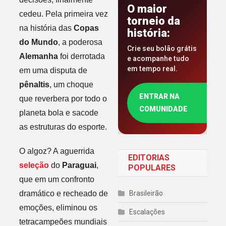
O maior
cedeu. Pela primeira vez
torneio da
na história das
Copas
história:
do Mundo
, a poderosa
Crie seu bolão grátis
Alemanha
foi derrotada
e acompanhe tudo
em tempo real.
em uma disputa de
pênaltis
, um choque
ENTRAR NA
que reverbera por todo o
COMUNIDADE
planeta bola e sacode
as estruturas do esporte.
O algoz? A aguerrida
EDITORIAS
seleção
do
Paraguai
,
POPULARES
que em um confronto
dramático e recheado de
Brasileirão
emoções, eliminou os
Escalações
tetracampeões mundiais