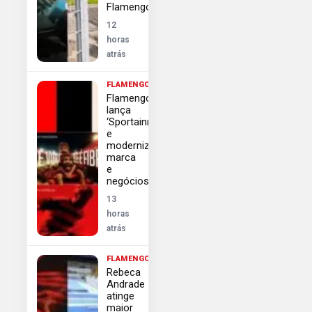
Flamengo
12
horas
atrás
FLAMENGO
Flamengo
lança
‘Sportainment’
e
moderniza
marca
e
negócios
13
horas
atrás
FLAMENGO
Rebeca
Andrade
atinge
maior