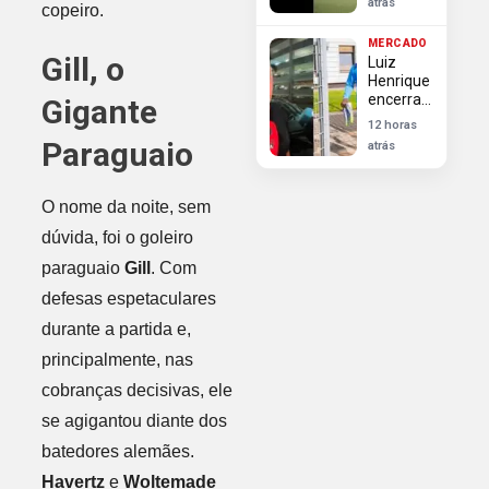
atrás
copeiro.
após
Peñarol
MERCADO
finalizar
Gill, o
Luiz
negociações
Henrique
encerra
Gigante
negociação
12 horas
e não
Paraguaio
atrás
jogará no
Flamengo
O nome da noite, sem
dúvida, foi o goleiro
paraguaio
Gill
. Com
defesas espetaculares
durante a partida e,
principalmente, nas
cobranças decisivas, ele
se agigantou diante dos
batedores alemães.
Havertz
e
Woltemade