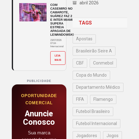
abril 2026
COM
CASEMIRO NO
CAMAROTE,
SUÁREZ FAZ 2
E INTER MIAMI
TAGS
SUPERA
ESTREIA
APAGADA DE
LEWANDOWSKI
Apostas
23/07/2026
07:04
·
Internacional
Brasileirão Seire A
LEIA
MAIS
CBF
Conmebol
Copa do Mundo
PUBLICIDADE
Departamento Médico
OPORTUNIDADE
FIFA
Flamengo
COMERCIAL
Futebol Brasileiro
Anuncie
Conosco
Futebol Internacional
Sua marca
Jogadores
Jogos