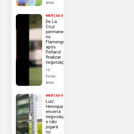
atrás
MERCADO
De La
Cruz
permanece
no
Flamengo
após
Peñarol
finalizar
negociações
12
horas
atrás
MERCADO
Luiz
Henrique
encerra
negociação
e não
jogará
no