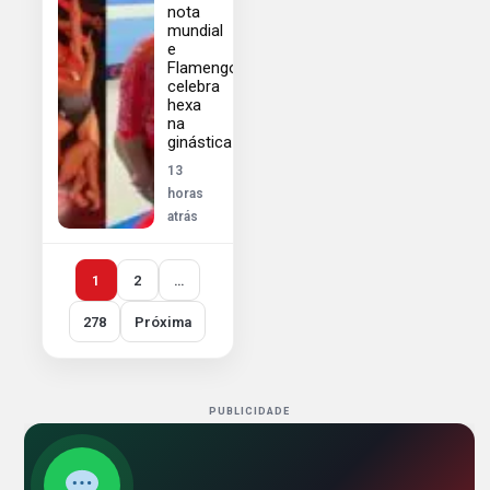
nota
mundial
e
Flamengo
celebra
hexa
na
ginástica
13
horas
atrás
1
2
…
278
Próxima
PUBLICIDADE