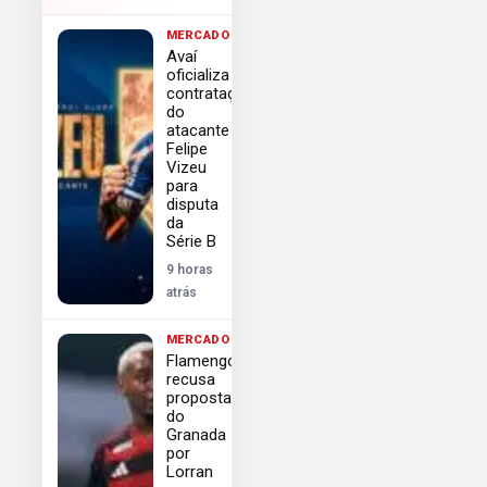
MERCADO
Avaí
oficializa
contratação
do
atacante
Felipe
Vizeu
para
disputa
da
Série B
9 horas
atrás
MERCADO
Flamengo
recusa
proposta
do
Granada
por
Lorran