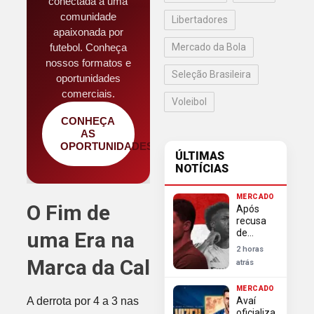
conectada a uma
comunidade
Libertadores
apaixonada por
futebol. Conheça
Mercado da Bola
nossos formatos e
Seleção Brasileira
oportunidades
comerciais.
Voleibol
CONHEÇA
AS
OPORTUNIDADES
ÚLTIMAS
NOTÍCIAS
MERCADO
O Fim de
Após
recusa
de
uma Era na
Vinícius
2 horas
Junior,
Marca da Cal
atrás
Arsenal
busca
MERCADO
alternativas
A derrota por 4 a 3 nas
Avaí
para
oficializa