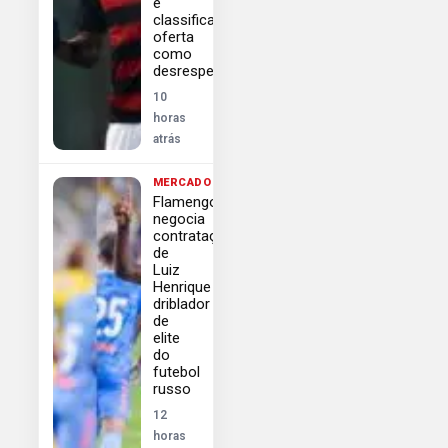
e
classifica
oferta
como
desrespeitosa
10
horas
atrás
MERCADO
Flamengo
negocia
contratação
de
Luiz
Henrique
driblador
de
elite
do
futebol
russo
12
horas