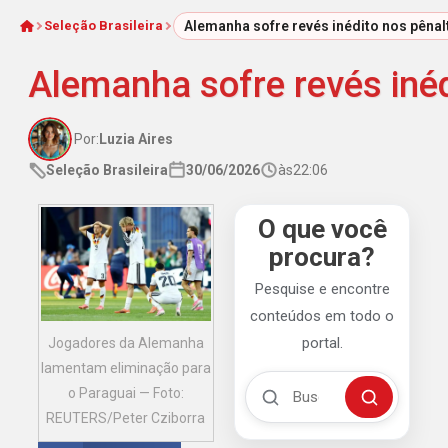
Seleção Brasileira
Alemanha sofre revés inédito nos pênal
Início
Alemanha sofre revés inéd
Por:
Luzia Aires
Seleção Brasileira
30/06/2026
às
22:06
O que você
procura?
Pesquise e encontre
conteúdos em todo o
portal.
Jogadores da Alemanha
lamentam eliminação para
Buscar no Mengão 360
o Paraguai — Foto:
Buscar
REUTERS/Peter Cziborra