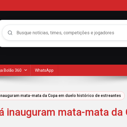
Buscar no Mengão 360
a Bolão 360
WhatsApp
 inauguram mata-mata da Copa em duelo histórico de estreantes
dá inauguram mata-mata da 