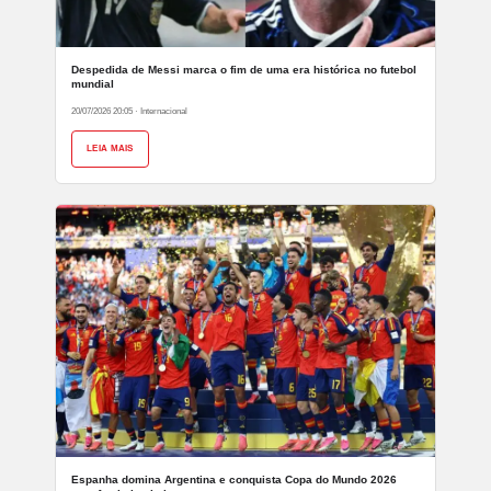
Despedida de Messi marca o fim de uma era histórica no futebol
mundial
20/07/2026 20:05
·
Internacional
LEIA MAIS
Espanha domina Argentina e conquista Copa do Mundo 2026