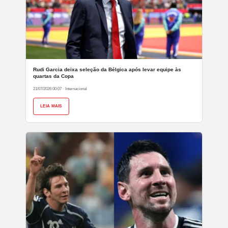
Rudi Garcia deixa seleção da Bélgica após levar equipe às
quartas da Copa
21/07/2026 00:07
·
Internacional
LEIA MAIS