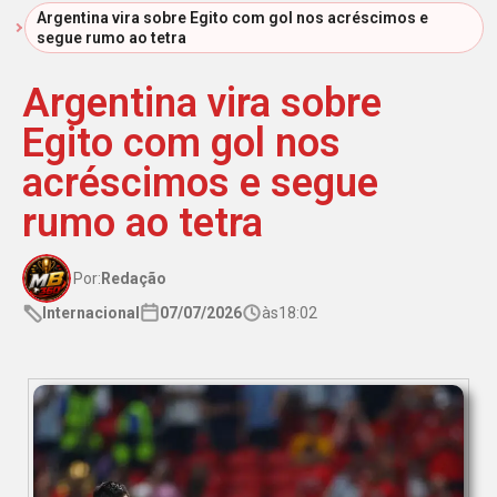
Início
Argentina vira sobre Egito com gol nos acréscimos e
segue rumo ao tetra
Argentina vira sobre
Egito com gol nos
acréscimos e segue
rumo ao tetra
Por:
Redação
Internacional
07/07/2026
às
18:02