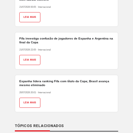
21/07/2026 00:05
·
Internacional
LEIA MAIS
Fifa investiga confusão de jogadores de Espanha e Argentina na
final da Copa
21/07/2026 22:05
·
Internacional
LEIA MAIS
Espanha lidera ranking Fifa com título da Copa; Brasil avança
mesmo eliminado
20/07/2026 20:01
·
Internacional
LEIA MAIS
TÓPICOS RELACIONADOS