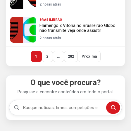
2 horas atrás
BRASILEIRÃO
Flamengo x Vitória no Brasileirão Globo
não transmite veja onde assistir
2 horas atrás
1
2
…
282
Próxima
O que você procura?
Pesquise e encontre conteúdos em todo o portal.
Buscar no Mengão 360
Buscar